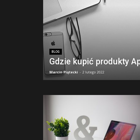
klasy,
biblioteki,
pluginy
BLOG
Gdzie kupić produkty A
Marcin Piątecki
-
2 lutego 2022