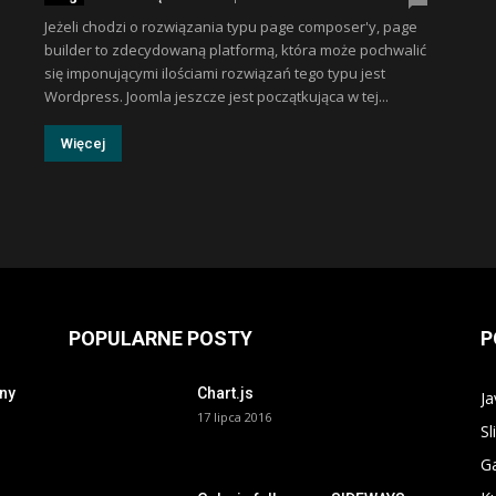
Jeżeli chodzi o rozwiązania typu page composer'y, page
builder to zdecydowaną platformą, która może pochwalić
się imponującymi ilościami rozwiązań tego typu jest
Wordpress. Joomla jeszcze jest początkująca w tej...
Więcej
POPULARNE POSTY
P
ony
Chart.js
Ja
17 lipca 2016
Sl
Ga