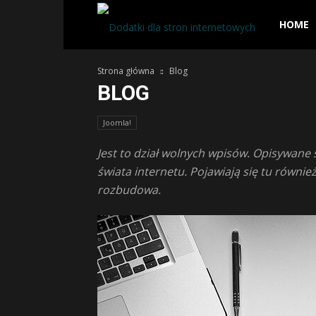
Dodatki
HOME
Strona główna
Blog
dla
BLOG
stron
Joomla!
Jest to dział wolnych wpisów. Opisywane 
świata internetu. Pojawiają się tu równi
interneto
rozbudowa.
–
skrypty,