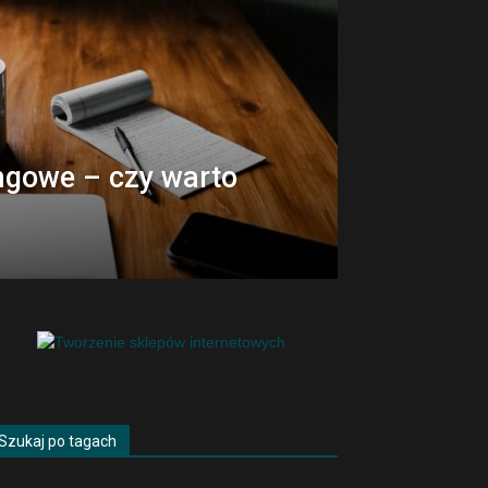
ngowe – czy warto
Szukaj po tagach