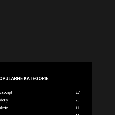
OPULARNE KATEGORIE
vascript
27
ider'y
20
lerie
11