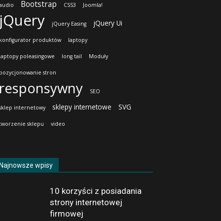
Bootstrap
audio
CSS3
Joomla!
jQuery
jQuery Ui
jQuery Easing
konfigurator produktów
laptopy
laptopy poleasingowe
long tail
Moduły
pozycjonowanie stron
responsywny
SEO
sklepy internetowe
SVG
sklep internetowy
tworzenie sklepu
video
Najnowsze wpisy
10 korzyści z posiadania
strony internetowej
firmowej