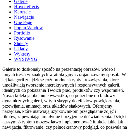
Galerie
Hover effects
Karuzele
Nawigacje
One Page
Popup Window
Portfolio
Rysowanie
Slider'y
Układy
Wykresy
WYSIWYG
Galerie to doskonały sposób na prezentację obrazów, wideo i
innych treści wizualnych w atrakcyjny i zorganizowany sposób. W
tej kategorii znajdziesz różnorodne skrypty i rozwiązania, które
umożliwiają tworzenie interaktywnych i responsywnych galerii,
idealnych do pokazania Twoich prac, produktów czy wspomnień.
Nasza kolekcja obejmuje wszystko, co potrzebne do budowy
dynamicznych galerii, w tym skrypty do efektów powiększenia,
przewijania, animacji oraz układów siatkowych. Oferujemy
narzędzia, które ułatwiają użytkownikom przeglądanie zdjęć i
filmów, zapewniając im płynne i przyjemne doświadczenia. Dzięki
naszym skryptom możesz łatwo implementować funkcje takie jak
nawigacja, filtrowanie, czy pełnoekranowy podgląd, co pozwala na