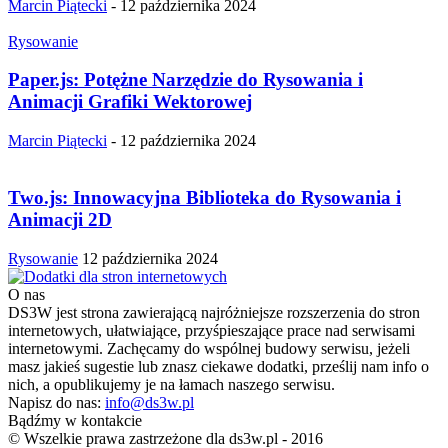
Marcin Piątecki
-
12 października 2024
Rysowanie
Paper.js: Potężne Narzędzie do Rysowania i
Animacji Grafiki Wektorowej
Marcin Piątecki
-
12 października 2024
Two.js: Innowacyjna Biblioteka do Rysowania i
Animacji 2D
Rysowanie
12 października 2024
O nas
DS3W jest strona zawierającą najróżniejsze rozszerzenia do stron
internetowych, ułatwiające, przyśpieszające prace nad serwisami
internetowymi. Zachęcamy do wspólnej budowy serwisu, jeżeli
masz jakieś sugestie lub znasz ciekawe dodatki, prześlij nam info o
nich, a opublikujemy je na łamach naszego serwisu.
Napisz do nas:
info@ds3w.pl
Bądźmy w kontakcie
© Wszelkie prawa zastrzeżone dla ds3w.pl - 2016