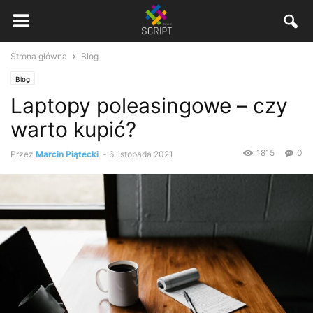
Strona główna
Blog
Blog
Laptopy poleasingowe – czy
warto kupić?
1815
0
Przez
Marcin Piątecki
-
6 listopada 2021