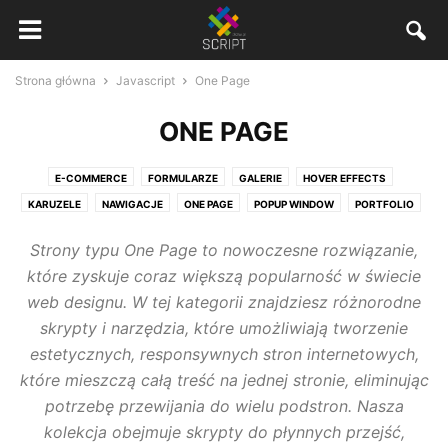
Strona główna
Javascript
One Page
ONE PAGE
E-COMMERCE
FORMULARZE
GALERIE
HOVER EFFECTS
KARUZELE
NAWIGACJE
ONE PAGE
POPUP WINDOW
PORTFOLIO
RYSOWANIE
SLIDER'Y
UKŁADY
WYKRESY
WYSIWYG
Strony typu One Page to nowoczesne rozwiązanie,
które zyskuje coraz większą popularność w świecie
web designu. W tej kategorii znajdziesz różnorodne
skrypty i narzędzia, które umożliwiają tworzenie
estetycznych, responsywnych stron internetowych,
które mieszczą całą treść na jednej stronie, eliminując
potrzebę przewijania do wielu podstron. Nasza
kolekcja obejmuje skrypty do płynnych przejść,