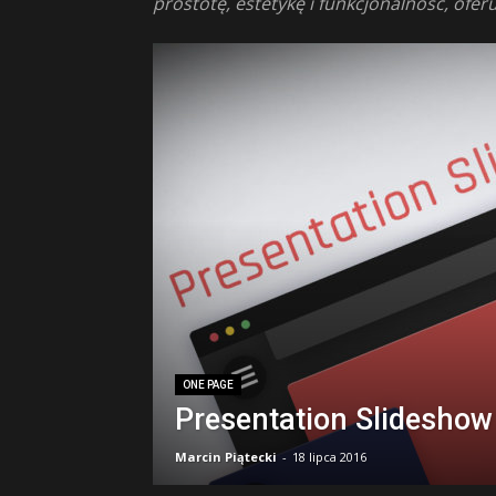
prostotę, estetykę i funkcjonalność, of
klasy,
biblioteki,
pluginy
ONE PAGE
Presentation Slideshow
Marcin Piątecki
-
18 lipca 2016