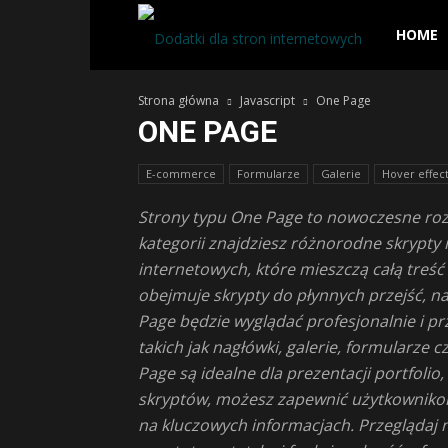
Dodatki
HOME
Strona główna
Javascript
One Page
dla
ONE PAGE
stron
E-commerce
Formularze
Galerie
Hover effec
Strony typu One Page to nowoczesne rozw
kategorii znajdziesz różnorodne skrypty 
interneto
internetowych, które mieszczą całą treść 
obejmuje skrypty do płynnych przejść, na
–
Page będzie wyglądać profesjonalnie i p
takich jak nagłówki, galerie, formularze
Page są idealne dla prezentacji portfoli
skrypty,
skryptów, możesz zapewnić użytkownikom 
na kluczowych informacjach. Przeglądaj n