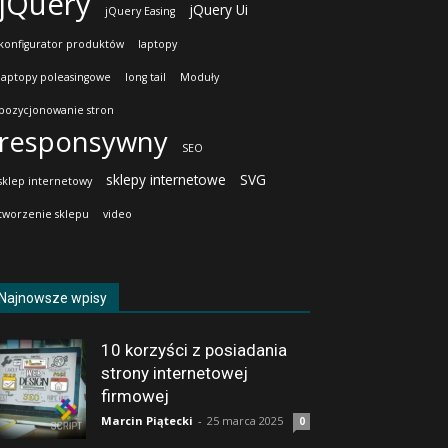
jQuery
jQuery Ui
jQuery Easing
konfigurator produktów
laptopy
laptopy poleasingowe
long tail
Moduły
pozycjonowanie stron
responsywny
SEO
sklepy internetowe
SVG
sklep internetowy
tworzenie sklepu
video
Najnowsze wpisy
10 korzyści z posiadania
strony internetowej
firmowej
Marcin Piątecki
-
25 marca 2025
0