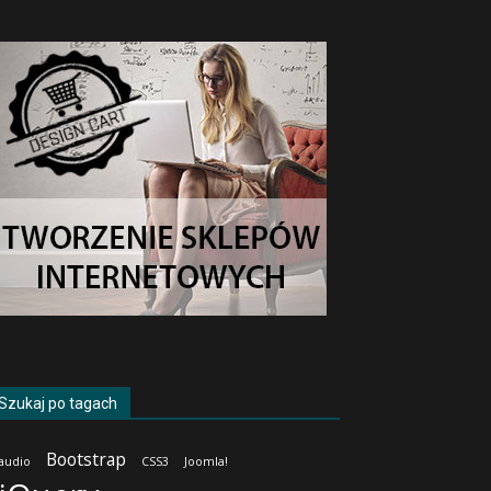
Szukaj po tagach
Bootstrap
audio
CSS3
Joomla!