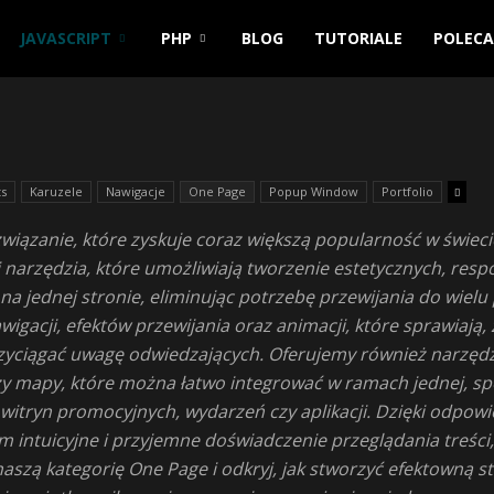
JAVASCRIPT
PHP
BLOG
TUTORIALE
POLEC
ts
Karuzele
Nawigacje
One Page
Popup Window
Portfolio
iązanie, które zyskuje coraz większą popularność w świeci
i narzędzia, które umożliwiają tworzenie estetycznych, res
wych
na jednej stronie, eliminując potrzebę przewijania do wielu
wigacji, efektów przewijania oraz animacji, które sprawiają,
rzyciągać uwagę odwiedzających. Oferujemy również narzędzi
 czy mapy, które można łatwo integrować w ramach jednej, sp
o, witryn promocyjnych, wydarzeń czy aplikacji. Dzięki odp
intuicyjne i przyjemne doświadczenie przeglądania treści,
aszą kategorię One Page i odkryj, jak stworzyć efektowną st