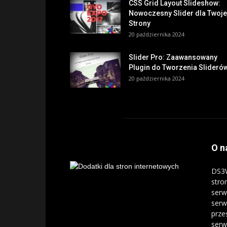
CSS Grid Layout Slideshow:
Nowoczesny Slider dla Twoje
Strony
20 października 2024
Slider Pro: Zaawansowany
Plugin do Tworzenia Slideró
20 października 2024
O n
DS3W
stro
serw
serw
prze
serw