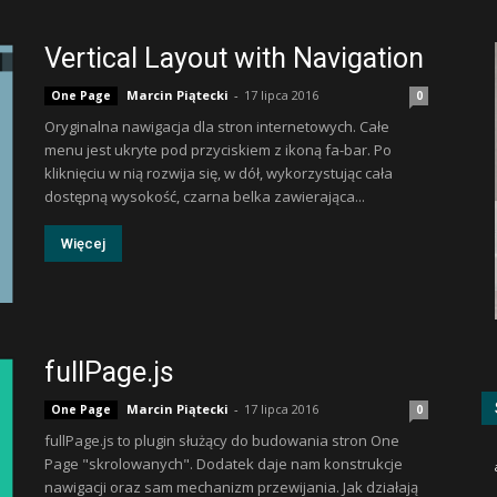
Vertical Layout with Navigation
Marcin Piątecki
-
17 lipca 2016
One Page
0
Oryginalna nawigacja dla stron internetowych. Całe
menu jest ukryte pod przyciskiem z ikoną fa-bar. Po
kliknięciu w nią rozwija się, w dół, wykorzystując cała
dostępną wysokość, czarna belka zawierająca...
Więcej
fullPage.js
Marcin Piątecki
-
17 lipca 2016
One Page
0
fullPage.js to plugin służący do budowania stron One
Page "skrolowanych". Dodatek daje nam konstrukcje
nawigacji oraz sam mechanizm przewijania. Jak działają