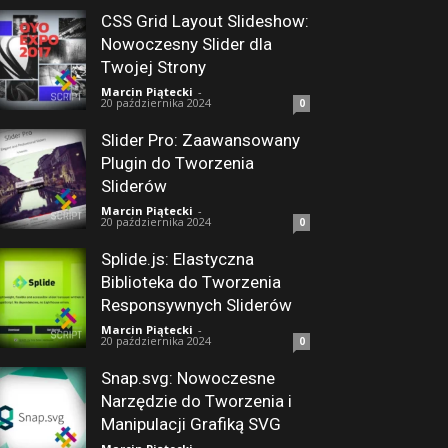
CSS Grid Layout Slideshow:
Nowoczesny Slider dla
Twojej Strony
Marcin Piątecki
-
20 października 2024
0
Slider Pro: Zaawansowany
Plugin do Tworzenia
Sliderów
Marcin Piątecki
-
20 października 2024
0
Splide.js: Elastyczna
Biblioteka do Tworzenia
Responsywnych Sliderów
Marcin Piątecki
-
20 października 2024
0
Snap.svg: Nowoczesne
Narzędzie do Tworzenia i
Manipulacji Grafiką SVG