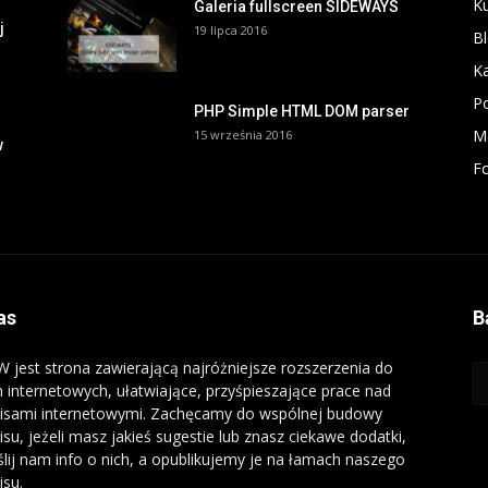
K
Galeria fullscreen SIDEWAYS
j
19 lipca 2016
B
Ka
P
PHP Simple HTML DOM parser
M
15 września 2016
w
F
as
B
 jest strona zawierającą najróżniejsze rozszerzenia do
n internetowych, ułatwiające, przyśpieszające prace nad
isami internetowymi. Zachęcamy do wspólnej budowy
isu, jeżeli masz jakieś sugestie lub znasz ciekawe dodatki,
ślij nam info o nich, a opublikujemy je na łamach naszego
isu.