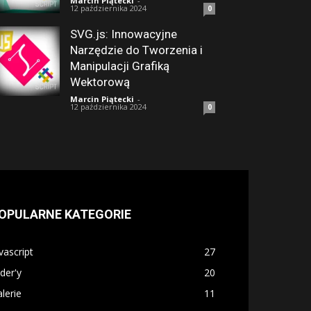
Marcin Piątecki
-
12 października 2024
0
SVG.js: Innowacyjne
Narzędzie do Tworzenia i
Manipulacji Grafiką
Wektorową
Marcin Piątecki
-
12 października 2024
0
OPULARNE KATEGORIE
vascript
27
ider'y
20
lerie
11