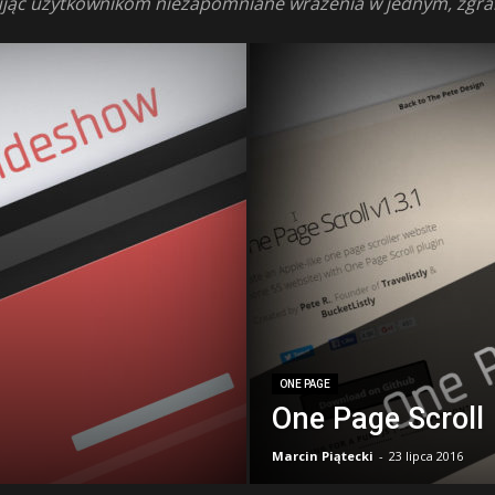
erując użytkownikom niezapomniane wrażenia w jednym, zgr
ONE PAGE
One Page Scroll
Marcin Piątecki
-
23 lipca 2016