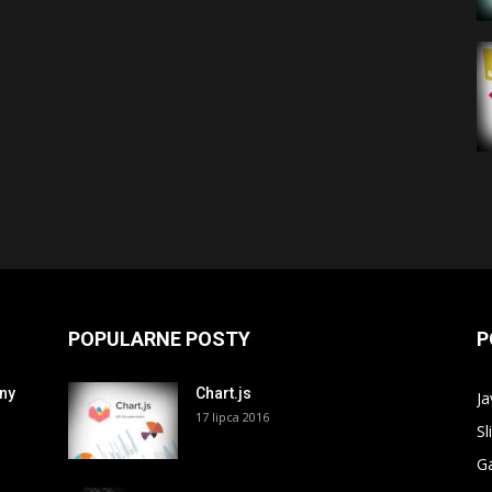
POPULARNE POSTY
P
ony
Chart.js
Ja
17 lipca 2016
Sl
Ga