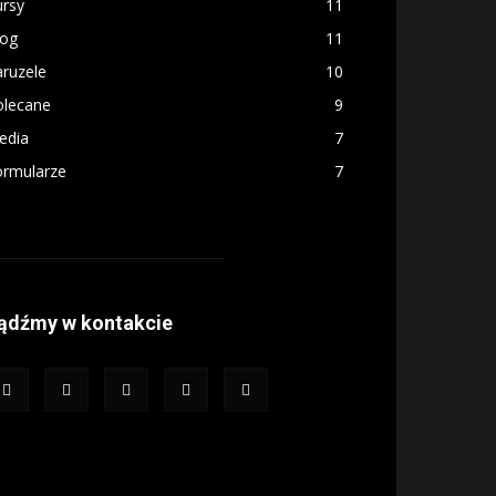
ursy
11
log
11
ruzele
10
olecane
9
edia
7
ormularze
7
ądźmy w kontakcie