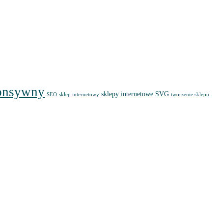
onsywny
sklepy internetowe
SVG
SEO
sklep internetowy
tworzenie sklepu