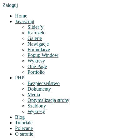
Zaloguj
Home
Javascript
Slider’y
Karuzele
Galerie
Nawigacje
Formularze
Popup Window
Wykresy
One Page
Portfolio
PHP
Bezpieczeństwo
Dokumenty
Media
Optymalizacja strony
Szablony
Wykresy
Blog
Tutoriale
Polecane
O stronie