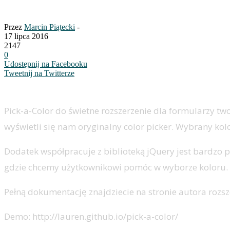
Pick-a-Color
Przez
Marcin Piątecki
-
17 lipca 2016
2147
0
Udostępnij na Facebooku
Tweetnij na Twitterze
Pick-a-Color do świetne rozszerzenie dla formularzy tw
wyświetli się nam oryginalny color picker. Wybrany ko
Dodatek współpracuje z biblioteką jQuery jest bardzo 
gdzie chcemy użytkownikowi pomóc w wyborze koloru.
Pełną dokumentację znajdziecie na stronie autora rozsz
Demo: http://lauren.github.io/pick-a-color/