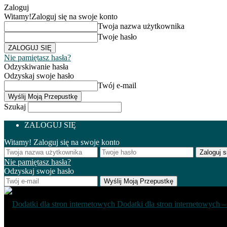
Zaloguj
Witamy!
Zaloguj się na swoje konto
Twoja nazwa użytkownika
Twoje hasło
Nie pamiętasz hasła?
Odzyskiwanie hasła
Odzyskaj swoje hasło
Twój e-mail
Szukaj
ZALOGUJ SIĘ
Witamy! Zaloguj się na swoje konto
Nie pamiętasz hasła?
Odzyskaj swoje hasło
Dodatki dla stron internetowych – 