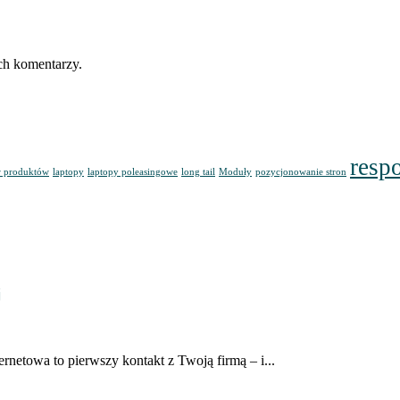
ch komentarzy.
resp
r produktów
laptopy
laptopy poleasingowe
long tail
Moduły
pozycjonowanie stron
j
rnetowa to pierwszy kontakt z Twoją firmą – i...