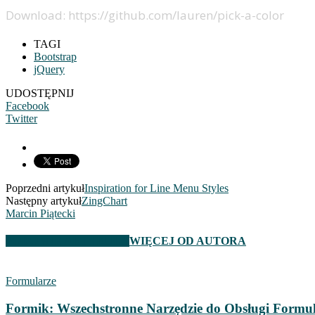
Download: https://github.com/lauren/pick-a-color
TAGI
Bootstrap
jQuery
UDOSTĘPNIJ
Facebook
Twitter
Poprzedni artykuł
Inspiration for Line Menu Styles
Następny artykuł
ZingChart
Marcin Piątecki
PODOBNE ARTYKUŁY
WIĘCEJ OD AUTORA
Formularze
Formik: Wszechstronne Narzędzie do Obsługi Formu